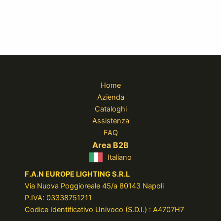
Home
Azienda
Cataloghi
Assistenza
FAQ
Area B2B
Italiano
F.A.N EUROPE LIGHTING S.R.L
Via Nuova Poggioreale 45/a 80143 Napoli
P.IVA: 03338751211
Codice Identificativo Univoco (S.D.I.) : A4707H7