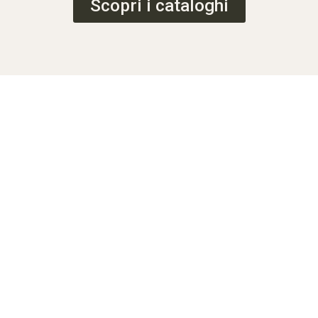
Scopri i cataloghi
Categorie
Un'ampia varietà di prodotti per soddisfare ogni esigenza e
contesto di utilizzo