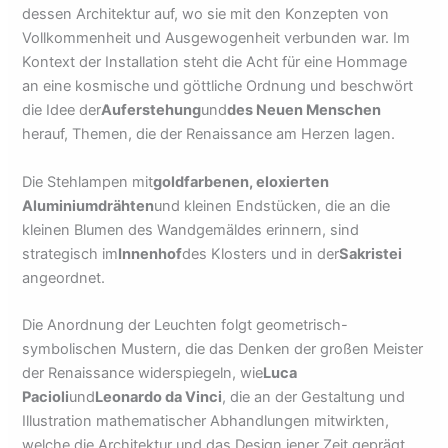
dessen Architektur auf, wo sie mit den Konzepten von
Vollkommenheit und Ausgewogenheit verbunden war. Im
Kontext der Installation steht die Acht für eine Hommage
an eine kosmische und göttliche Ordnung und beschwört
die Idee der
Auferstehung
und
des Neuen Menschen
herauf, Themen, die der Renaissance am Herzen lagen.
Die Stehlampen mit
goldfarbenen, eloxierten
Aluminiumdrähten
und kleinen Endstücken, die an die
kleinen Blumen des Wandgemäldes erinnern, sind
strategisch im
Innenhof
des Klosters und in der
Sakristei
angeordnet.
Die Anordnung der Leuchten folgt geometrisch-
symbolischen Mustern, die das Denken der großen Meister
der Renaissance widerspiegeln, wie
Luca
Pacioli
und
Leonardo da Vinci
, die an der Gestaltung und
Illustration mathematischer Abhandlungen mitwirkten,
welche die Architektur und das Design jener Zeit geprägt