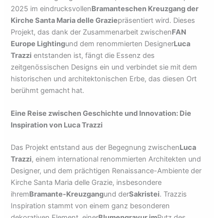
2025 im eindrucksvollen
Bramanteschen Kreuzgang der
Kirche Santa Maria delle Grazie
präsentiert wird. Dieses
Projekt, das dank der Zusammenarbeit zwischen
FAN
Europe Lighting
und dem renommierten Designer
Luca
Trazzi
entstanden ist, fängt die Essenz des
zeitgenössischen Designs ein und verbindet sie mit dem
historischen und architektonischen Erbe, das diesen Ort
berühmt gemacht hat.
Eine Reise zwischen Geschichte und Innovation: Die
Inspiration von Luca Trazzi
Das Projekt entstand aus der Begegnung zwischen
Luca
Trazzi
, einem international renommierten Architekten und
Designer, und dem prächtigen Renaissance-Ambiente der
Kirche Santa Maria delle Grazie, insbesondere
ihrem
Bramante-Kreuzgang
und der
Sakristei
. Trazzis
Inspiration stammt von einem ganz besonderen
dekorativen Element, einer
Blumengravur im
Putz des