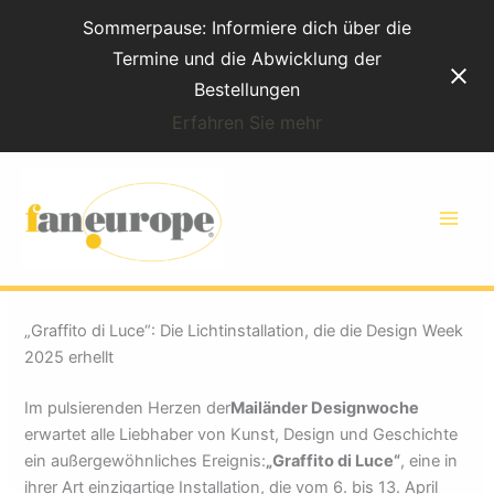
Zum
Sommerpause: Informiere dich über die
Inhalt
Termine und die Abwicklung der
Bestellungen
Erfahren Sie mehr
„Graffito di Luce“: Die
Installation, die die
Designwoche erhellt
„Graffito di Luce“: Die Lichtinstallation, die die Design Week
2025 erhellt
Im pulsierenden Herzen der
Mailänder Designwoche
erwartet alle Liebhaber von Kunst, Design und Geschichte
ein außergewöhnliches Ereignis:
„Graffito di Luce“
, eine in
ihrer Art einzigartige Installation, die vom 6. bis 13. April