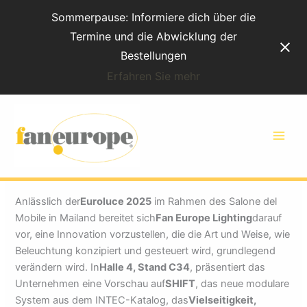
Zum
Sommerpause: Informiere dich über die
Inhalt
Termine und die Abwicklung der
Bestellungen
Erfahren Sie mehr
Fan Europe Lighting
präsentiert SHIFT erstmals
auf der Euroluce 2025
Anlässlich der
Euroluce 2025
im Rahmen des Salone del
Mobile in Mailand bereitet sich
Fan Europe Lighting
darauf
vor, eine Innovation vorzustellen, die die Art und Weise, wie
Beleuchtung konzipiert und gesteuert wird, grundlegend
verändern wird. In
Halle 4, Stand C34
, präsentiert das
Unternehmen eine Vorschau auf
SHIFT
, das neue modulare
System aus dem INTEC-Katalog, das
Vielseitigkeit,