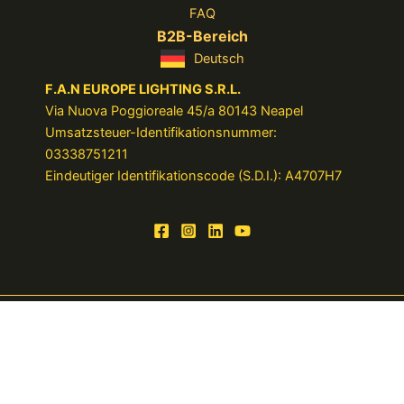
FAQ
B2B-Bereich
Deutsch
F.A.N EUROPE LIGHTING S.R.L.
Via Nuova Poggioreale 45/a 80143 Neapel
Umsatzsteuer-Identifikationsnummer:
03338751211
Eindeutiger Identifikationscode (S.D.I.): A4707H7
© 2025 FAN EUROPE LIGHTING