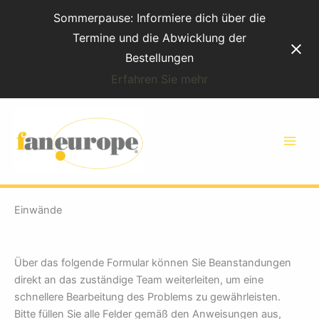
Zum
Sommerpause: Informiere dich über die
Inhalt
Termine und die Abwicklung der
Bestellungen
Erfahren Sie mehr
Einwände
Einwände
Über das folgende Formular können Sie Beanstandungen
direkt an das zuständige Team weiterleiten, um eine
schnellere Bearbeitung des Problems zu gewährleisten.
Bitte füllen Sie alle Felder gemäß den Anweisungen aus,