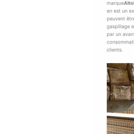
marque
Alt
en est un e
peuvent être
gaspillage e
par un avan
consommatio
clients.