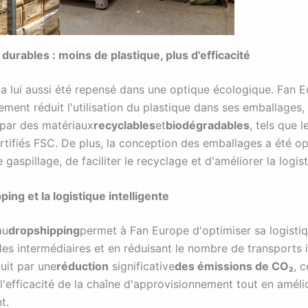
durables : moins de plastique, plus d'efficacité
e
a lui aussi été repensé dans une optique écologique. Fan 
ment réduit l'utilisation du plastique dans ses emballages, 
par des matériaux
recyclables
et
biodégradables
, tels que l
rtifiés FSC. De plus, la conception des emballages a été op
e gaspillage, de faciliter le recyclage et d'améliorer la logis
ing et la logistique intelligente
au
dropshipping
permet à Fan Europe d'optimiser sa logistiq
es intermédiaires et en réduisant le nombre de transports i
uit par une
réduction
significative
des émissions de CO₂
, c
l'efficacité de la chaîne d'approvisionnement tout en améli
t.