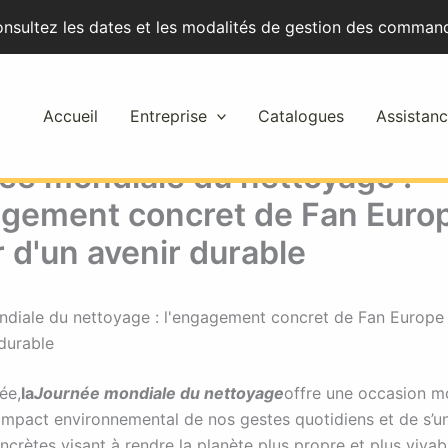
consultez les dates et les modalités de gestion des comman
Facebook
Twitter
WordPress
Accueil
Entreprise
Catalogues
Assistan
ée mondiale du nettoyage :
agement concret de Fan Euro
r d'un avenir durable
diale du nettoyage : l'engagement concret de Fan Europe 
 durable
ée,
la
Journée mondiale du nettoyage
offre une occasion m
l’impact environnemental de nos gestes quotidiens et de s’un
ncrètes visant à rendre la planète plus propre et plus vivab