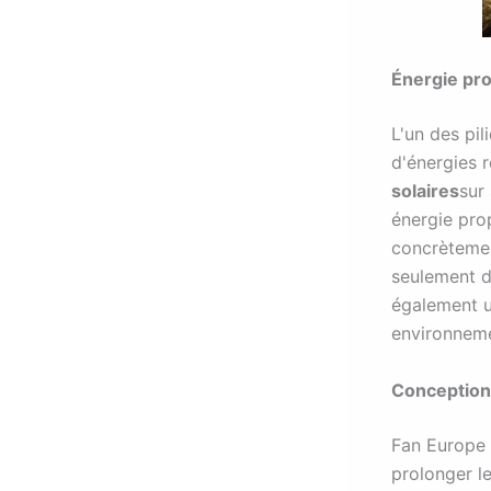
Énergie pro
L'un des pil
d'énergies r
solaires
sur
énergie pro
concrètemen
seulement d
également u
environneme
Conception 
Fan Europe
prolonger le