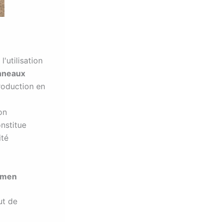
'utilisation
nneaux
production en
on
nstitue
ité
lumen
ut de