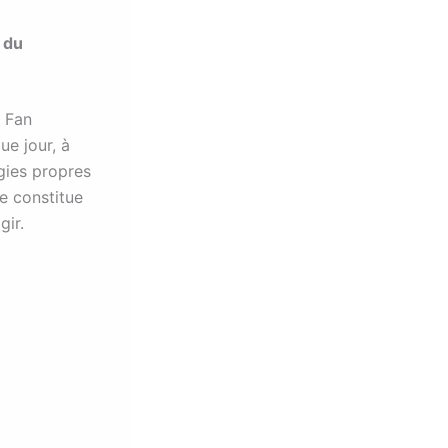
 du
 Fan
ue jour, à
gies propres
e constitue
gir.