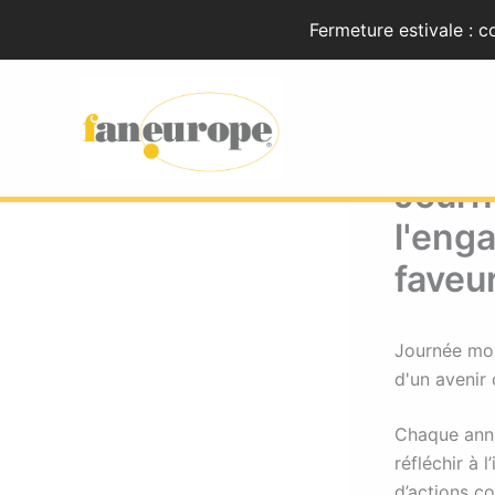
Aller
Fermeture estivale : 
au
contenu
Journ
l'eng
faveu
Journée mon
d'un avenir
Chaque ann
réfléchir à 
d’actions co