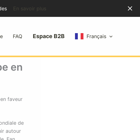
des
En savoir plus
Espace B2B
ce
FAQ
Français
pe en
en faveur
ondiale de
ir autour
le. Fan