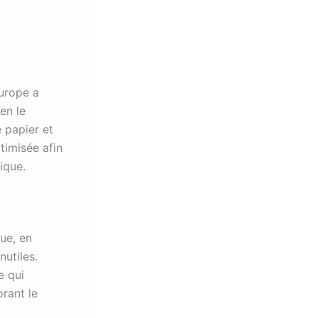
Europe a
en le
e papier et
timisée afin
tique.
ue, en
nutiles.
e qui
orant le