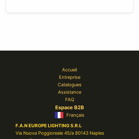
Accueil
Entreprise
Catalogues
Assistance
FAQ
Espace B2B
Français
F.A.N EUROPE LIGHTING S.R.L
Via Nuova Poggioreale 45/a 80143 Naples