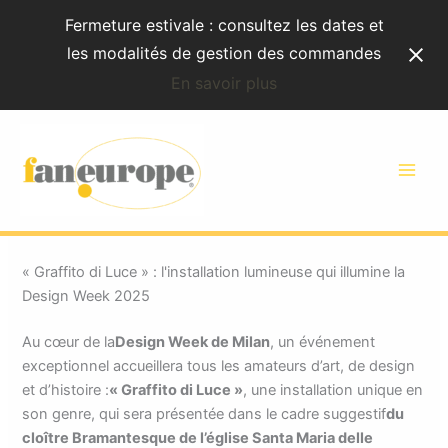
Aller
Fermeture estivale : consultez les dates et
au
les modalités de gestion des commandes
contenu
En savoir plus
« Graffito di Luce » :
l'installation qui illumine la
Design Week
« Graffito di Luce » : l'installation lumineuse qui illumine la
Design Week 2025
Au cœur de la
Design Week de Milan
, un événement
exceptionnel accueillera tous les amateurs d’art, de design
et d’histoire :
« Graffito di Luce »
, une installation unique en
son genre, qui sera présentée dans le cadre suggestif
du
cloître Bramantesque de l’église Santa Maria delle