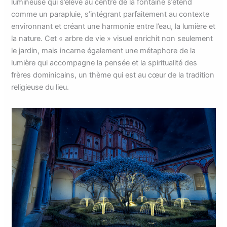
lumineuse qui s’élève au centre de la fontaine s’étend
comme un parapluie, s’intégrant parfaitement au contexte
environnant et créant une harmonie entre l’eau, la lumière et
la nature. Cet « arbre de vie » visuel enrichit non seulement
le jardin, mais incarne également une métaphore de la
lumière qui accompagne la pensée et la spiritualité des
frères dominicains, un thème qui est au cœur de la tradition
religieuse du lieu.