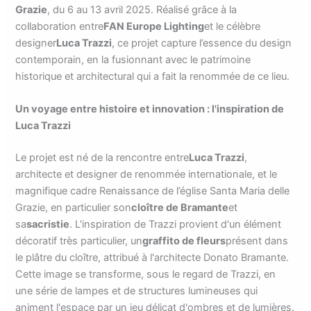
Grazie
, du 6 au 13 avril 2025. Réalisé grâce à la
collaboration entre
FAN Europe Lighting
et le célèbre
designer
Luca Trazzi
, ce projet capture l’essence du design
contemporain, en la fusionnant avec le patrimoine
historique et architectural qui a fait la renommée de ce lieu.
Un voyage entre histoire et innovation : l'inspiration de
Luca Trazzi
Le projet est né de la rencontre entre
Luca Trazzi
,
architecte et designer de renommée internationale, et le
magnifique cadre Renaissance de l’église Santa Maria delle
Grazie, en particulier son
cloître de Bramante
et
sa
sacristie
. L'inspiration de Trazzi provient d'un élément
décoratif très particulier, un
graffito de fleurs
présent dans
le plâtre du cloître, attribué à l'architecte Donato Bramante.
Cette image se transforme, sous le regard de Trazzi, en
une série de lampes et de structures lumineuses qui
animent l'espace par un jeu délicat d'ombres et de lumières.