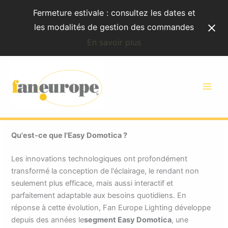
Aller
Fermeture estivale : consultez les dates et
au
les modalités de gestion des commandes
contenu
En savoir plus
Easy Domotica : l'alternative
simple aux systèmes DMX
de commande simultanée
Qu'est-ce que l'Easy Domotica ?
Les innovations technologiques ont profondément
transformé la conception de l'éclairage, le rendant non
seulement plus efficace, mais aussi interactif et
parfaitement adaptable aux besoins quotidiens. En
réponse à cette évolution, Fan Europe Lighting développe
depuis des années le
segment Easy Domotica
, une